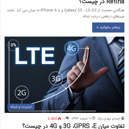
Retina در چیست؟
هنگامی صحبت از Galaxy S5 ، LG G3 و یا iPhone 6 به میان می آید. شاید
چیزهای درهمی درباره اینکه…
بیشتر بخوانید »
اینترنت و شبکه
حسام مهدی نژاد
۱۰ اسفند ۱۳۹۳
۰
2,464
تفاوت میان 3G ،GPRS ،E و 4G در چیست؟