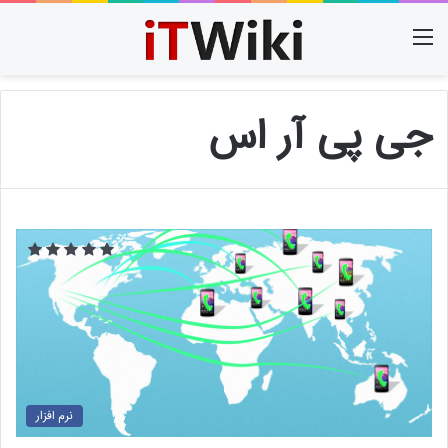
منو
جی پی آر اس
نرم افزار