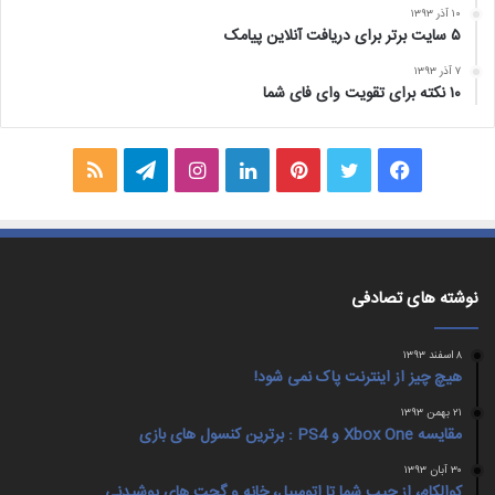
۱۰ آذر ۱۳۹۳
۵ سایت برتر برای دریافت آنلاین پیامک
۷ آذر ۱۳۹۳
۱۰ نکته برای تقویت وای فای شما
فیس
توییتر
‫پین‌ترست
لینکدین
اینستاگرام
تلگرام
خوراک
بوک
نوشته های تصادفی
۸ اسفند ۱۳۹۳
هیچ چیز از اینترنت پاک نمی شود!
۲۱ بهمن ۱۳۹۳
مقایسه Xbox One و PS4 : برترین کنسول های بازی
۳۰ آبان ۱۳۹۳
کوالکام، از جیب شما تا اتومبیل، خانه و گجت های پوشیدنی