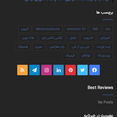
برچسب ها
ios
SSD
windows 10
Windowsphone
اتریوم
اسپارتان
اندروید
اینتل
ایکس باکس وان
بلاک چین
بیت تورنت
جی پی آر اس
رام سفارشی
سیری
فیسبوک
ویندوز 10
کوالکام
گیمینگ
فیس
توییتر
‫پین‌ترست
لینکدین
اینستاگرام
تلگرام
خوراک
بوک
Best Reviews
No Posts
عضویت در خبرنامه