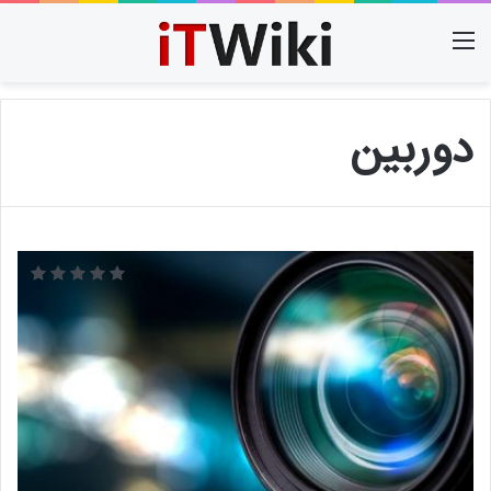
منو
دوربین