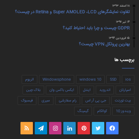
۱۸ اسفند ۱۳۹۳
تفاوت نمایشگرهای Super AMOLED ،LCD و Retina در چیست؟
۱۴ تیر ۱۳۹۷
GDPR چیست و چرا باید احتیاط کنید؟
۱۵ فروردین ۱۳۹۴
بهترین پروتکل VPN چیست؟
برچسب ها
ios
SSD
windows 10
Windowsphone
اتریوم
اسپارتان
اندروید
اینتل
ایکس باکس وان
بلاک چین
بیت تورنت
جی پی آر اس
رام سفارشی
سیری
فیسبوک
ویندوز 10
کوالکام
گیمینگ
فیس
توییتر
‫پین‌ترست
لینکدین
اینستاگرام
تلگرام
خوراک